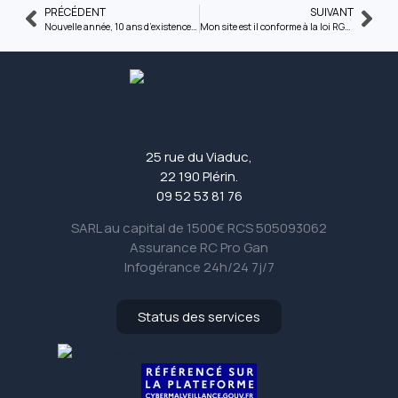
PRÉCÉDENT
SUIVANT
Nouvelle année, 10 ans d’existence : nouveau logo
Mon site est il conforme à la loi RGPD ?
25 rue du Viaduc,
22 190 Plérin.
09 52 53 81 76
SARL au capital de 1500€ RCS 505093062
Assurance RC Pro Gan
Infogérance 24h/24 7j/7
Status des services